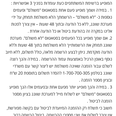
המופיע ברשימת המשתתפים כעת עומדות בפניך 3 אפשרויות :
1 . במידה ושמך מופיע פעם אחת בסטאטוס "משולם" ופעמים
נוספות כ- "לא משולם" – הרשמתך הלא משולמת תמחק על ידי
מערכת שוונג, ללא כל הודעה ובתוך 48 שעות – אין צורך לפנות
אלינו במקרה זה בהודעת ביטול או כל הודעה אחרת .
2. אם שמך מופיע בכל הפעמים בסטאטוס "לא משולם". מערכת
שוונג תמחק את הרשמותייך הלא משולמות בתוך 48 שעות וללא
הודעה מוקדמת. ניתן לבצע הרשמה מלאה, כולל תשלום, ללא חיוב
נוסף באופן הרגיל באמצעות עמוד ההרשמה . במידה והנך רוצה
לשלם עבור הזמנה שאינה משולמת יש ליצור קשר עם משרדי
שוונג בטלפון 1-700-700-305 להסדר תשלום בתוספת 20 ש"ח
ובציון מספר הזמנה .
3 . במידה והנך מופיע יותר מפעם אחת ובפעמים אלו הנך מופיע
בסטאטוס "משולם" יש לשלוח מייל למערכת שוונג בציון מספר
הזמנה לביטול .
חשוב כי תשלח רק ההזמנה המיועדת לביטול עם בקשה מפורשת,
אין צורך לשלוח את שני מספרי ההרשמה. ביטול הרשמה כרוך