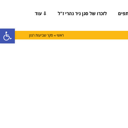
פים
לזכרו של סגן ניר נהרי ז"ל
⇩ עוד
פתח סרגל
ראשי
»
סקר שביעות רצון